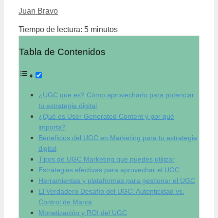
Juan Bravo
Tiempo de lectura:
5
minutos
Tabla de Contenidos
¿UGC que es? Cómo aprovecharlo para potenciar
tu estrategia digital
¿Qué es User Generated Content y por qué
importa?
Beneficios del UGC en Marketing para tu estrategia
digital
Tipos de UGC Marketing que puedes utilizar
Estrategias efectivas para aprovechar el UGC
Herramientas y plataformas para gestionar el UGC
El Verdadero Desafío del UGC: Autenticidad vs.
Control de Marca
Monetización y ROI del UGC