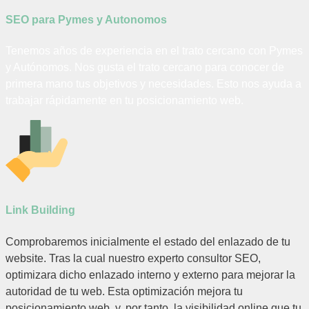
SEO para Pymes y Autonomos
Tenemos años de experiencia en el trato cercano con Pymes
y Autónomos. Nos gusta el trato cercano para conocer de
primera mano tus objetivos y necesidades. Esto nos ayuda a
trabajar rápidamente en tu posicionamiento web.
Link Building
Comprobaremos inicialmente el estado del enlazado de tu
website. Tras la cual nuestro experto consultor SEO,
optimizara dicho enlazado interno y externo para mejorar la
autoridad de tu web. Esta optimización mejora tu
posicionamiento web, y, por tanto, la visibilidad online que tu