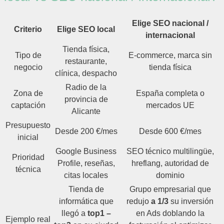
Elige SEO nacional /
Criterio
Elige SEO local
internacional
Tienda física,
Tipo de
E-commerce, marca sin
restaurante,
negocio
tienda física
clínica, despacho
Radio de la
Zona de
España completa o
provincia de
captación
mercados UE
Alicante
Presupuesto
Desde 200 €/mes
Desde 600 €/mes
inicial
Google Business
SEO técnico multilingüe,
Prioridad
Profile, reseñas,
hreflang, autoridad de
técnica
citas locales
dominio
Tienda de
Grupo empresarial que
informática que
redujo
a 1/3
su inversión
llegó a
top1 –
en Ads doblando la
Ejemplo real