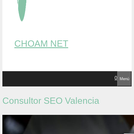
CHOAM NET
0
Menú
Consultor SEO Valencia