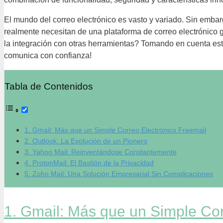
El mundo del correo electrónico es vasto y variado. Sin embar
realmente necesitan de una plataforma de correo electrónico g
la integración con otras herramientas? Tomando en cuenta est
comunica con confianza!
Tabla de Contenidos
1. Gmail: Más que un Simple Correo Electrónico Freemail
2. Outlook: La Evolución de un Pionero
3. Yahoo Mail: Reinventándose Constantemente
4. ProtonMail: El Bastión de la Privacidad
5. Zoho Mail: Una Solución Empresarial Sin Complicaciones
1. Gmail: Más que un Simple Cor