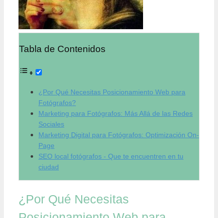
Tabla de Contenidos
¿Por Qué Necesitas Posicionamiento Web para
Fotógrafos?
Marketing para Fotógrafos: Más Allá de las Redes
Sociales
Marketing Digital para Fotógrafos: Optimización On-
Page
SEO local fotógrafos - Que te encuentren en tu
ciudad
¿Por Qué Necesitas
Posicionamiento Web para