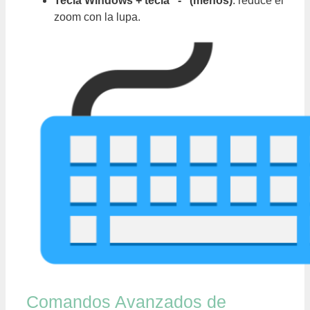
Tecla Windows + tecla “-” (menos)
: reduce el
zoom con la lupa.
Comandos Avanzados de