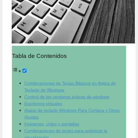
Tabla de Contenidos
Combinaciones de Teclas Básicos en Atajos de
Teclado de Windows
Control de las ventanas activas de windows
Escritorios virtuales
Atajos de teclado Windows Para Cortana y Otros
Ajustes
Imágenes, vídeo y pantallas
Combinaciones de teclas para optimizar la
visualización