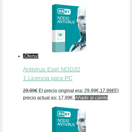
¡Oferta!
Antivirus Eset NOD32
1 Licencia para PC
29,99
€
El precio original era: 29,99€.
17,99
€
El
precio actual es: 17,99€.
Añadir al carrito