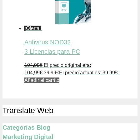
¡Oferta!
Antivirus NOD32
3 Licencias para PC
104,99
€
El precio original era:
104,99€.
39,99
€
El precio actual es: 39,99€.
Añadir al carrito
Translate Web
Categorías Blog
Marketing Digital